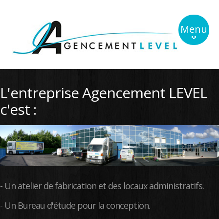
Menu
Live
L'entreprise Agencement LEVEL
Conception
c'est :
Bar-Tabac
Tabac sec
Bar-Resto
Contact
- Un atelier de fabrication et des locaux administratifs.
- Un Bureau d'étude pour la conception.