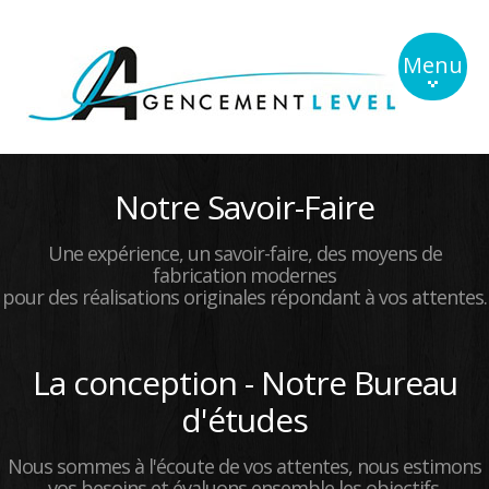
Menu
Live
Notre Savoir-Faire
Conception
Bar-Tabac
Une expérience, un savoir-faire, des moyens de
fabrication modernes
Tabac sec
pour des réalisations originales répondant à vos attentes.
Bar-Resto
Contact
La conception - Notre Bureau
d'études
Nous sommes à l'écoute de vos attentes, nous estimons
vos besoins et évaluons ensemble les objectifs.